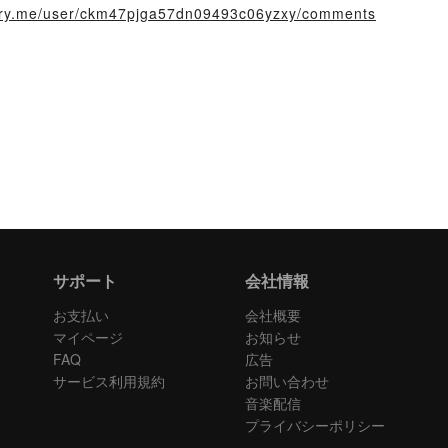
story.me/user/ckm47pjga57dn09493c06yzxy/comments
サポート
会社情報
お支払い
会社概要
マイページ
お知らせ
FAQ
広告
サービス利用規約
お問い合わせ
音楽配信
プライバシーポリシー