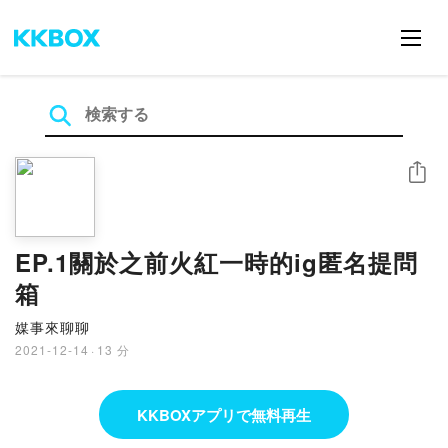
シェア
EP.1關於之前火紅一時的ig匿名提問
箱
媒事來聊聊
2021-12-14
·
13 分
KKBOXアプリで無料再生