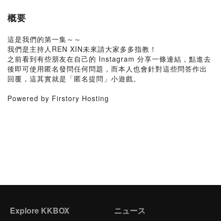
概要
這是我們的第一集～～
我們是主持人REN XIN未來請大家多多指教！
之前看到有些朋友在自己的 Instagram 分享一條連結，點進去
後即可使用匿名發問任何問題，而本人也會針對這些問答作出
回覆，這其實就是「匿名提問」小遊戲。
Powered by Firstory Hosting
Explore KKBOX
ニュース