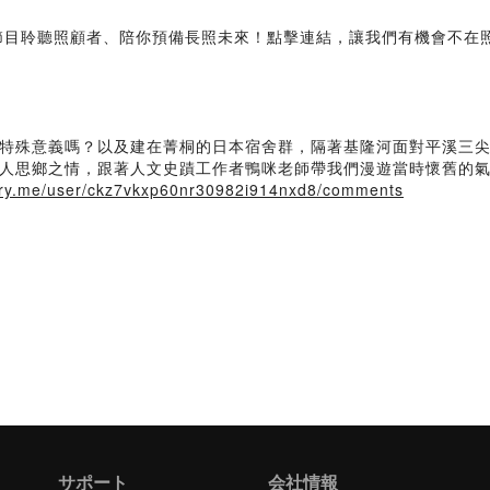
節目聆聽照顧者、陪你預備長照未來！點擊連結，讓我們有機會不在
特殊意義嗎？以及建在菁桐的日本宿舍群，隔著基隆河面對平溪三
人思鄉之情，跟著人文史蹟工作者鴨咪老師帶我們漫遊當時懷舊的
story.me/user/ckz7vkxp60nr30982i914nxd8/comments
サポート
会社情報