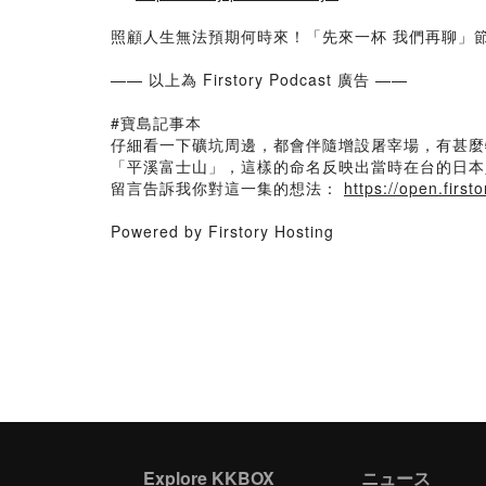
照顧人生無法預期何時來！「先來一杯 我們再聊」
—— 以上為 Firstory Podcast 廣告 ——
#寶島記事本
仔細看一下礦坑周邊，都會伴隨增設屠宰場，有甚麼
「平溪富士山」，這樣的命名反映出當時在台的日本
留言告訴我你對這一集的想法：
https://open.fir
Powered by Firstory Hosting
Explore KKBOX
ニュース