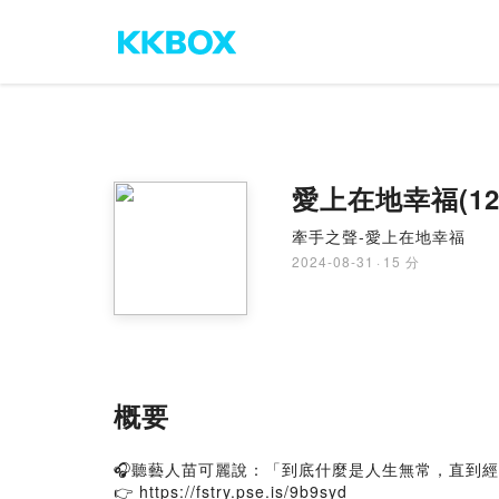
愛上在地幸福(12
牽手之聲-愛上在地幸福
2024-08-31
·
15 分
概要
🎧聽藝人苗可麗說：「到底什麼是人生無常，直到
👉
https://fstry.pse.is/9b9syd