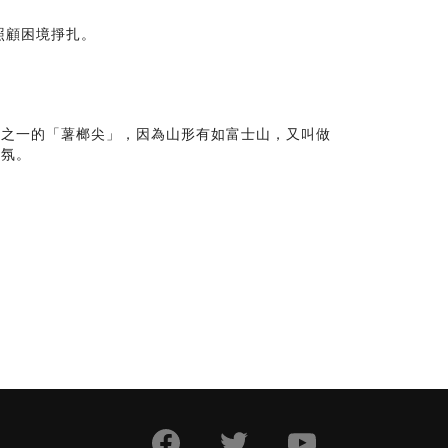
照顧困境掙扎。
尖之一的「薯榔尖」，因為山形有如富士山，又叫做
氣氛。