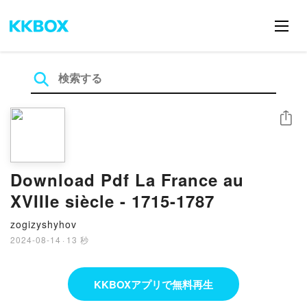
シェア
Download Pdf La France au
XVIIIe siècle - 1715-1787
zogizyshyhov
2024-08-14
·
13 秒
KKBOXアプリで無料再生