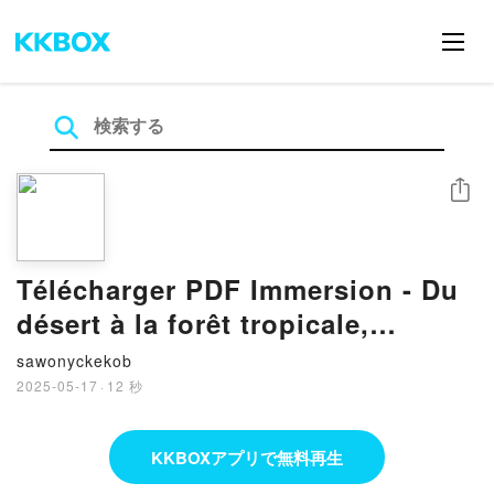
シェア
Télécharger PDF Immersion - Du
désert à la forêt tropicale,
découvre la nature sauvage
sawonyckekob
2025-05-17
·
12 秒
KKBOXアプリで無料再生