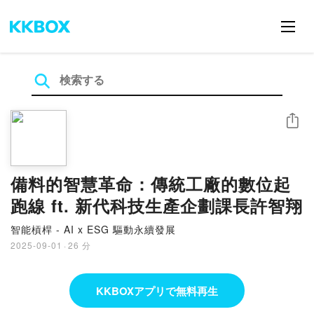
シェア
備料的智慧革命：傳統工廠的數位起
跑線 ft. 新代科技生產企劃課長許智翔
智能槓桿 - AI x ESG 驅動永續發展
2025-09-01
·
26 分
KKBOXアプリで無料再生