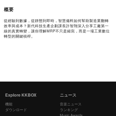
概要
從經驗到數據，從靜態到即時，智慧備料如何幫助製造業翻轉
效率與成本？新代科技生產企劃課長許智翔深入分享工廠第一
線的真實轉變，讓你理解MRP不只是縮寫，而是一場工業數位
轉型的關鍵槓桿。
Explore KKBOX
ニュース
機能
音楽ニュース
ダウンロード
ランキング
Music Awards