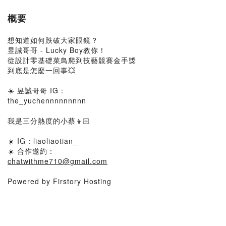
概要
想知道如何跌破大家眼鏡？
昱誠哥哥 - Lucky Boy教你！
從設計零基礎菜鳥爬到技藝競賽金手獎
到底是怎麼一回事💥
☀️ 昱誠哥哥 IG：
the_yuchennnnnnnnn
我是三分熱度的小蔡👦🏻
☀️ IG：liaoliaotian_
☀️ 合作邀約：
chatwithme710@gmail.com
Powered by Firstory Hosting