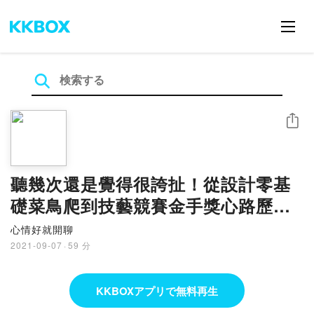
シェア
聽幾次還是覺得很誇扯！從設計零基
礎菜鳥爬到技藝競賽金手獎心路歷程
全公開 ft. 陳昱誠
心情好就開聊
2021-09-07
·
59 分
KKBOXアプリで無料再生