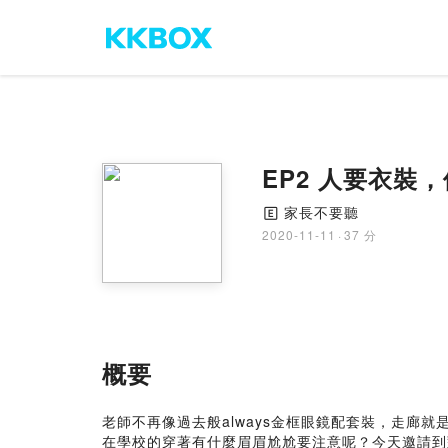
EP2 人要衣裝，
家長不要聽
🄴
2020-11-11
·
37 分
概要
老師不再像過去般always金框眼鏡配套裝，走廊
在學校的穿著有什麼眉眉尬尬要注意呢？今天邀請到對