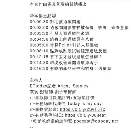
本合作由雀巢普瑞納贊助播出
🐶本集重點😺
00:00:30 對毛孩過敏問題
00:02:00 過敏問題影響貓被領養、收養、寄養意願
00:03:30 引發人類過敏的來源!
00:04:36 貓身上的過敏原有八種
00:05:00 常見Fel d1引起人類過敏
00:08:10 點刺或刮痕試驗確定過敏反應
00:12:15 養下去才發現過敏怎麼辦？
00:14:30 環境改善避開過敏原著手
00:16:30 有吃的產品來中和貓身上過敏原
主持人：
ETtoday記者 Aries、Stanley
來賓:獸醫師 劉子華醫師
👉喜歡節目歡迎訂閱+五顆星評價
👉來粉絲團找我們 Today is my day
👉寵物雲頻道:
https://bit.ly/2SvT5Tx
👉有點毛毛的IG:
https://bit.ly/3uji4at
⭐乾爹乾媽邀約請聯繫
podcast@ettoday.net
--