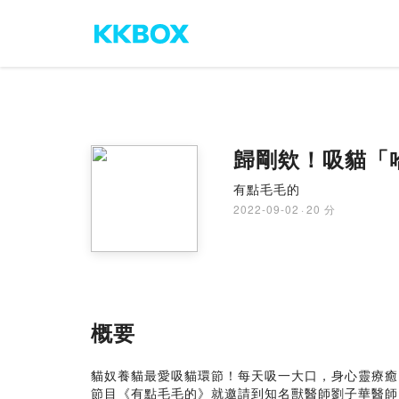
歸剛欸！吸貓「哈
有點毛毛的
2022-09-02
·
20 分
概要
貓奴養貓最愛吸貓環節！每天吸一大口，身心靈療癒。
節目《有點毛毛的》就邀請到知名獸醫師劉子華醫師