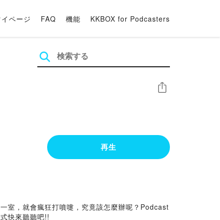
マイページ
FAQ
機能
KKBOX for Podcasters
シェア
再生
，就會瘋狂打噴嚏，究竟該怎麼辦呢？Podcast
快來聽聽吧!!