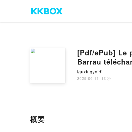
[Pdf/ePub] Le p
Barrau téléch
iguxingynidi
2025-06-11
·
13 秒
概要