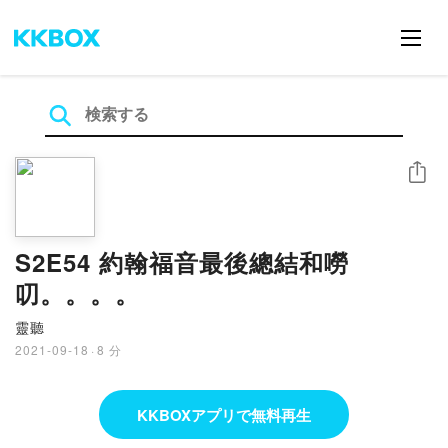
シェア
S2E54 約翰福音最後總結和嘮
叨。。。。
靈聽
2021-09-18
·
8 分
KKBOXアプリで無料再生