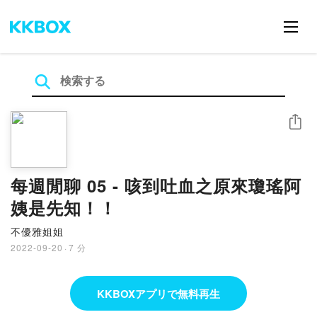
シェア
每週閒聊 05 - 咳到吐血之原來瓊瑤阿
姨是先知！！
不優雅姐姐
2022-09-20
·
7 分
KKBOXアプリで無料再生