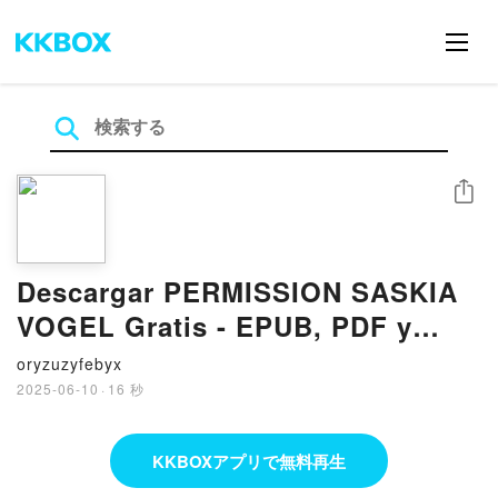
シェア
Descargar PERMISSION SASKIA
VOGEL Gratis - EPUB, PDF y
MOBI
oryzuzyfebyx
2025-06-10
·
16 秒
KKBOXアプリで無料再生