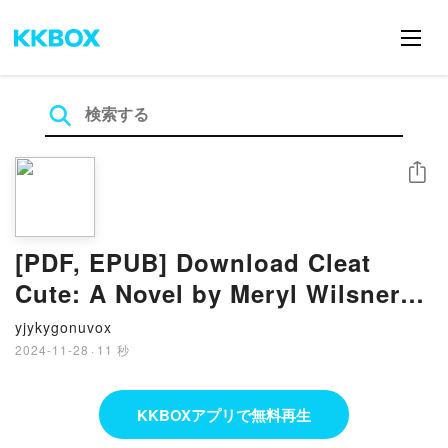
シェア
[PDF, EPUB] Download Cleat
Cute: A Novel by Meryl Wilsner
Full Book
yjykygonuvox
2024-11-28
·
11 秒
KKBOXアプリで無料再生