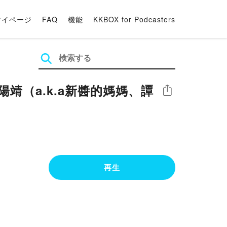
マイページ
FAQ
機能
KKBOX for Podcasters
歐陽靖（a.k.a新醬的媽媽、譚
シェア
再生