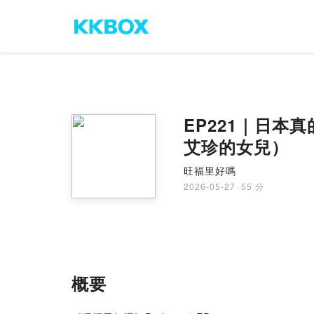
EP221｜日本真
艾珍的女兒）
旺福里好嗎
2026-05-27
·
55 分
概要