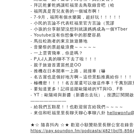
- 拜託乾爹乾媽讓旺福里去鳥取錄音吧（哈
- 福岡真是育兒友善的一個城市啊！
- 7-9月，福岡有個水樂園，超好玩！！！！！
- 小民的言論不代表旺福里官方言論（荒謬
- 小孩的分享願望沒想到就讓媽媽成為一個YTber
- Youtube沒有你想像中的那麼容易
- 馬拉松跑者的東京旅遊勝地
- 音樂祭的票超級浪費～～～～～
- 一上雲霄飛車，你是嗎？
- P人J人真的聊不下去了啦！！！
- 親子旅遊首選當然是OO
- 推機在日本開車一上路，就撞車（嚇
- 名古屋也是個好地方啊～這些景點推薦給你！！！
- 極機密！！！！名古屋還可以做這件事！千萬別跟
- 要知道更多！記得追蹤歐陽靖的YT與IG、FB
- YT：歐陽靖與新醬（新醬出去玩），按讚訂閱開
————————
- 給我們五顆星！！也歡迎留言給我們～～～～
- 來信和旺福里里長聊天聊心事聊八卦
hellowonfu
★☆ 隨喜抖內 ☆★ 歡迎小額贊助里長辦公室在錄
https://pay.soundon.fm/podcasts/4821bcf5-85