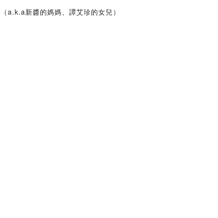
靖（a.k.a新醬的媽媽、譚艾珍的女兒）