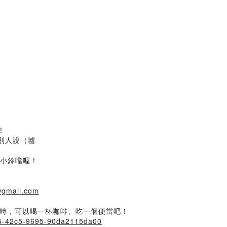
！
別人說（噓
啟小鈴噹喔！
@gmail.com
音時，可以喝一杯咖啡、吃一個便當吧！
64-42c5-9695-90da2115da00