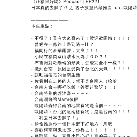
《旺福里好嗎》Podcast｜EP221
日本真的去膩了?! 之 親子旅遊私藏推薦 feat.歐陽
————————
本集重點：
- 不得了！又有大來賓來了！歡迎歐陽靖！！！！
- 曾經在一條路上遇到過～Hi？
- 福岡行的豪華露營，太爽了！！
- 小民在福岡跋山涉水只為了ＯＯ？！
- 布魯諾對歐陽靖的形象，怎麼完全不一樣？！
- 搬到台南，原因是受夠了台北的天氣！！！！！
- 讓旺福羨慕的台南生活
- 你看到在走路的人，就不是台南人（哈哈
- 台南人會去哪裡吃飯？答案超驚訝！！！
- 台南特別的醬油膏～～～～
- 台南潤餅讓Mami傻眼
- 歐陽靖覺得台南的地雷食物是這個～～～～
- 歐陽靖：台北的這兩樣食物，是贏台南的！！！！
- 「我去日本去膩了！」
- 偷偷推薦你一個日本鄉下好地方：鳥取
- 喜歡柯南與鬼太郎，你得去！！！！！！
- 鳥取這一點，直擊小民心裡！真的要去了～～～