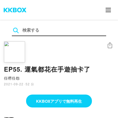
シェア
EP55. 運氣都花在手遊抽卡了
任嘮任怨
2021-09-22
·
52 分
KKBOXアプリで無料再生