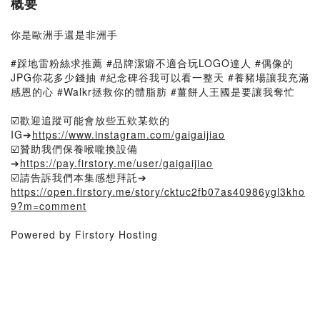
概要
你是歐洲手還是非洲手
#踩地雷粉絲求推薦 #品牌潔癖不適合玩LOGO達人 #偶像的
JPG你花多少錢抽 #紀念碑谷我可以看一整天 #養豬場讓我充滿
感恩的心 #Walkr拯救你的體脂肪 #薑餅人王國是要讓我奪忙
☑️歡迎追蹤可能會放些五欸某欸的
IG➔
https://www.instagram.com/gaigaijiao
☑️贊助我們保養喉嚨換設備
➔
https://pay.firstory.me/user/gaigaijiao
☑️請告訴我們本集感想拜託➔
https://open.firstory.me/story/cktuc2fb07as40986ygl3kho
9?m=comment
Powered by Firstory Hosting