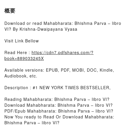
概要
Download or read Mahabharata: Bhishma Parva – libro
VI? By Krishna-Dwaipayana Vyasa
Visit Link Bellow
Read Here :
https://cdn7.pdfshares.com/?
book=889033245X
Available versions: EPUB, PDF, MOBI, DOC, Kindle,
Audiobook, etc.
Description : #1 NEW YORK TIMES BESTSELLER,
Reading Mahabharata: Bhishma Parva – libro VI?
Download Mahabharata: Bhishma Parva – libro VI?
PDF/Epub Mahabharata: Bhishma Parva – libro VI?
Now You ready to Read Or Download Mahabharata:
Bhishma Parva – libro VI?