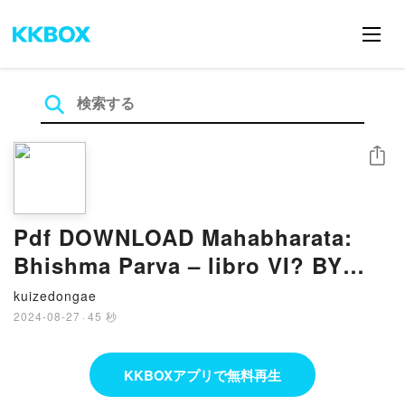
シェア
Pdf DOWNLOAD Mahabharata:
Bhishma Parva – libro VI? BY
Krishna-Dwaipayana Vyasa
kuizedongae
2024-08-27
·
45 秒
KKBOXアプリで無料再生