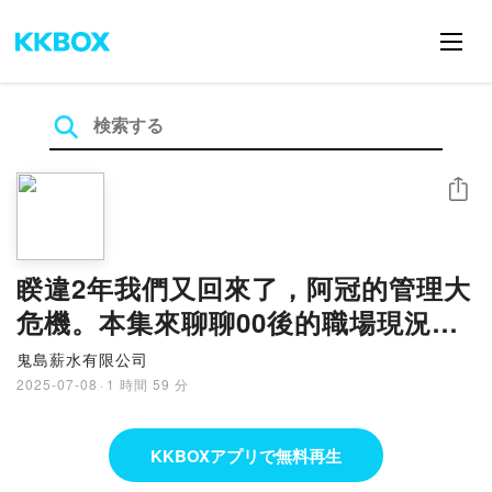
シェア
睽違2年我們又回來了，阿冠的管理大
危機。本集來聊聊00後的職場現況｜
鬼島薪水有限公司 EP.17
鬼島薪水有限公司
2025-07-08
·
1 時間 59 分
KKBOXアプリで無料再生