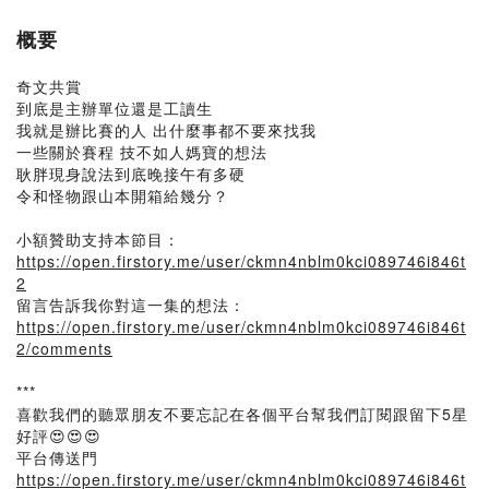
概要
奇文共賞
到底是主辦單位還是工讀生
我就是辦比賽的人 出什麼事都不要來找我
一些關於賽程 技不如人媽寶的想法
耿胖現身說法到底晚接午有多硬
令和怪物跟山本開箱給幾分？
小額贊助支持本節目：
https://open.firstory.me/user/ckmn4nblm0kci089746i846t
2
留言告訴我你對這一集的想法：
https://open.firstory.me/user/ckmn4nblm0kci089746i846t
2/comments
***
喜歡我們的聽眾朋友不要忘記在各個平台幫我們訂閱跟留下5星
好評😍😍😍
平台傳送門
https://open.firstory.me/user/ckmn4nblm0kci089746i846t