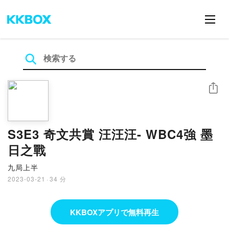
シェア
S3E3 奇文共賞 汪汪汪- WBC4強 墨
日之戰
九局上半
2023-03-21
·
34 分
KKBOXアプリで無料再生