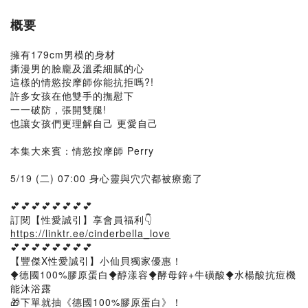
概要
擁有179cm男模的身材
撕漫男的臉龐及溫柔細膩的心
這樣的情慾按摩師你能抗拒嗎?!
許多女孩在他雙手的撫慰下
一一破防，張開雙腿!
也讓女孩們更理解自己 更愛自己
本集大來賓：情慾按摩師 Perry
5/19 (二) 07:00 身心靈與穴穴都被療癒了
💕💕💕💕💕💕💕💕
訂閱【性愛誠引】享會員福利👇
https://linktr.ee/cinderbella_love
💕💕💕💕💕💕💕💕
【豐傑X性愛誠引】小仙貝獨家優惠！
⧪德國100%膠原蛋白⧪醇漾容⧪酵母鋅+牛磺酸⧪水楊酸抗痘機
能沐浴露
🎁下單就抽《德國100%膠原蛋白》！