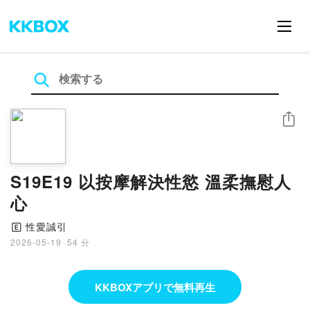
シェア
S19E19 以按摩解決性慾 溫柔撫慰人
心
性愛誠引
🄴
2026-05-19
·
54 分
KKBOXアプリで無料再生