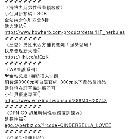
💕💕💕💕💕💕💕💕
《海博力斯男性保養顆粒飲》
小仙貝折扣碼：SCB
全站兩盒9折 四盒8折
活力連結👇
https://www.howherb.com/product/detail/HF_herbules
💕💕💕💕💕💕💕💕
《三登》男性東西方補養關鍵！強勢登場！
快來發現新大陸👇
https://lihi.cc/afQzK
💕💕💕💕💕💕💕💕
《WK養護系列》
💝全站免運+滿額禮大回饋
消費滿3000元可自選官網1300元以下產品當贈品
選好填在訂單備註欄即可
小仙貝優惠專區👇
https://www.winking.tw/onsale/888M0F/20743
💕💕💕💕💕💕💕💕
《DPN G9 超延時男性敏感度訓練器》
延長性福👇
ego.cyberbiz.co/?rcode=CINDERBELLA_LOVEE
💕💕💕💕💕💕💕💕
《紅犀牛情趣用品》