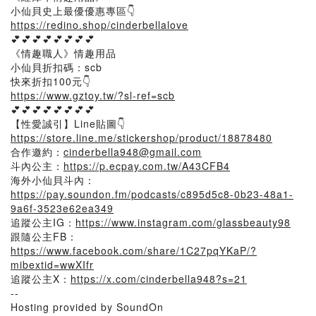
小仙貝史上最優優惠專區👇
https://redino.shop/cinderbellalove
💕💕💕💕💕💕💕💕
《情趣職人》情趣用品
小仙貝折扣碼：scb
快來折扣100元👇
https://www.gztoy.tw/?sl-ref=scb
💕💕💕💕💕💕💕💕
【性愛誠引】Line貼圖👇
https://store.line.me/stickershop/product/18878480
合作邀約：
cinderbella948@gmail.com
斗內公主：
https://p.ecpay.com.tw/A43CFB4
海外小仙貝斗內：
https://pay.soundon.fm/podcasts/c895d5c8-0b23-48a1-
9a6f-3523e62ea349
追蹤公主IG：
https://www.instagram.com/glassbeauty98
跟隨公主FB：
https://www.facebook.com/share/1C27pqYKaP/?
mibextid=wwXIfr
追蹤公主X：
https://x.com/cinderbella948?s=21
--
Hosting provided by SoundOn