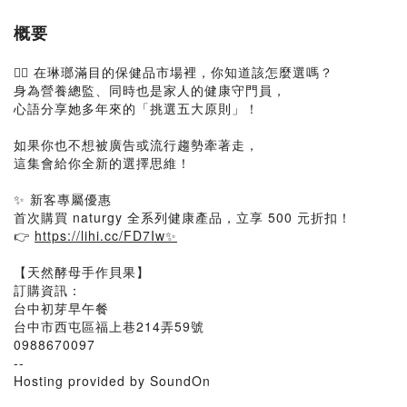
概要
👩‍⚕️ 在琳瑯滿目的保健品市場裡，你知道該怎麼選嗎？
身為營養總監、同時也是家人的健康守門員，
心語分享她多年來的「挑選五大原則」！
如果你也不想被廣告或流行趨勢牽著走，
這集會給你全新的選擇思維！
✨ 新客專屬優惠
首次購買 naturgy 全系列健康產品，立享 500 元折扣！
👉
https://lihi.cc/FD7Iw✨
【天然酵母手作貝果】
訂購資訊：
台中初芽早午餐
台中市西屯區福上巷214弄59號
0988670097
--
Hosting provided by SoundOn