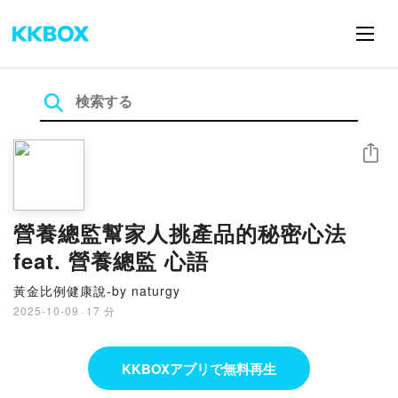
シェア
營養總監幫家人挑產品的秘密心法
feat. 營養總監 心語
黃金比例健康說-by naturgy
2025-10-09
·
17 分
KKBOXアプリで無料再生