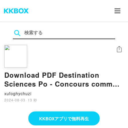
シェア
Download PDF Destination
Sciences Po - Concours commun
IEP 2023 - Tout-en-un
xufoghychuzi
2024-08-03
·
13 秒
KKBOXアプリで無料再生