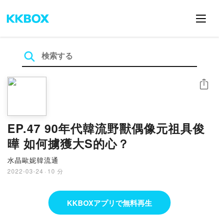
シェア
EP.47 90年代韓流野獸偶像元祖具俊
曄 如何擄獲大S的心？
水晶歐妮韓流通
2022-03-24
·
10 分
KKBOXアプリで無料再生