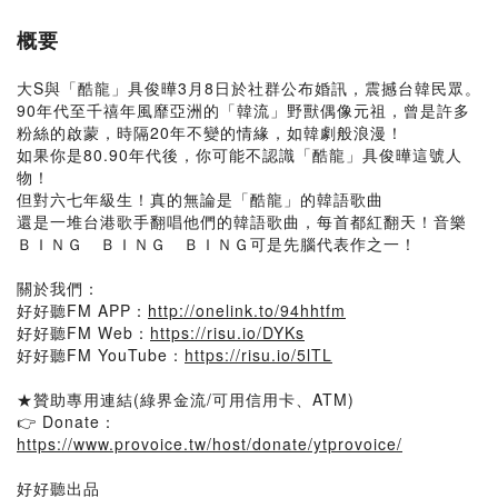
概要
大S與「酷龍」具俊曄3月8日於社群公布婚訊，震撼台韓民眾。
90年代至千禧年風靡亞洲的「韓流」野獸偶像元祖，曾是許多
粉絲的啟蒙，時隔20年不變的情緣，如韓劇般浪漫！
如果你是80.90年代後，你可能不認識「酷龍」具俊曄這號人
物！
但對六七年級生！真的無論是「酷龍」的韓語歌曲
還是一堆台港歌手翻唱他們的韓語歌曲，每首都紅翻天！音樂
ＢＩＮＧ ＢＩＮＧ ＢＩＮＧ可是先腦代表作之一！
關於我們：
好好聽FM APP：
http://onelink.to/94hhtfm
好好聽FM Web：
https://risu.io/DYKs
好好聽FM YouTube：
https://risu.io/5lTL
★贊助專用連結(綠界金流/可用信用卡、ATM)
👉 Donate：
https://www.provoice.tw/host/donate/ytprovoice/
好好聽出品