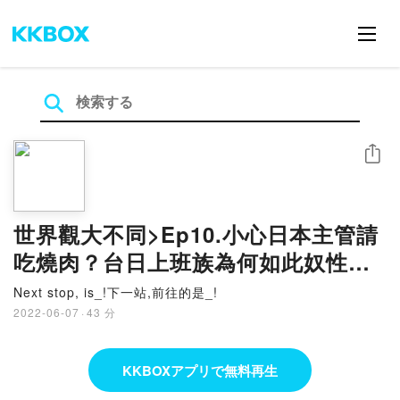
シェア
世界觀大不同>Ep10.小心日本主管請
吃燒肉？台日上班族為何如此奴性！
Feat.Mr.Fuck法克先生
Next stop, is_!下一站,前往的是_!
2022-06-07
·
43 分
KKBOXアプリで無料再生