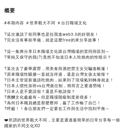
概要
#本期內容 ＃世界觀大不同 ＃台日職場文化
?這次邀請了前同事也是拉我進web3.0的好朋友！
?完全沒有事前準備，就是這麼free的來分享故事！
?這一集將分享日本職場文化跟台灣職場的雷同與區別～
?單純又保守的我(?)竟然不知道日本人吃燒肉的性暗示？
?某次去了豪華露營，用美食與酒把營主女兒騙進帳篷！
?原來職場性騷擾一直就沒停過，還是台灣女孩太嗆辣？
?日本主管迎新邀請吃燒肉，結果到了現場氣到轉身就走！
?日本人慣性加班vs台灣責任制，簡而言之要過勞咯！
?日本人是不愛請假？還是不敢請假？
?應酬文化處處有～但是職場階級制度差很多！
?為何日本職員總是那麼壓抑，贏了工作輸了自己！
?呼籲！！各位朋友們一定要在工作與生活中找到平衡～
❤️所謂的世界觀大不同，主要是通過最簡單的日常分享每一個
國家的不同文化XD