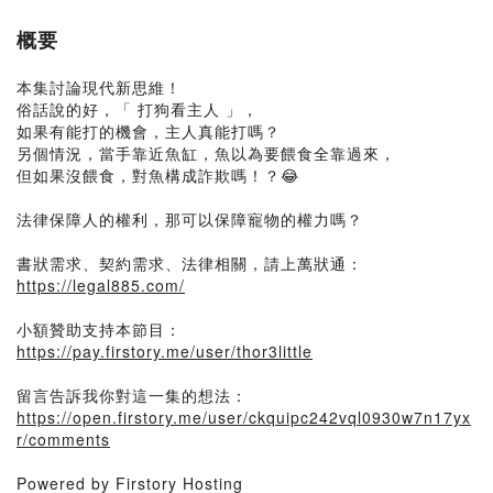
概要
本集討論現代新思維！
俗話說的好，「 打狗看主人 」，
如果有能打的機會，主人真能打嗎？
另個情況，當手靠近魚缸，魚以為要餵食全靠過來，
但如果沒餵食，對魚構成詐欺嗎！？😂
法律保障人的權利，那可以保障寵物的權力嗎？
書狀需求、契約需求、法律相關，請上萬狀通：
https://legal885.com/
小額贊助支持本節目：
https://pay.firstory.me/user/thor3little
留言告訴我你對這一集的想法：
https://open.firstory.me/user/ckquipc242vql0930w7n17yx
r/comments
Powered by Firstory Hosting