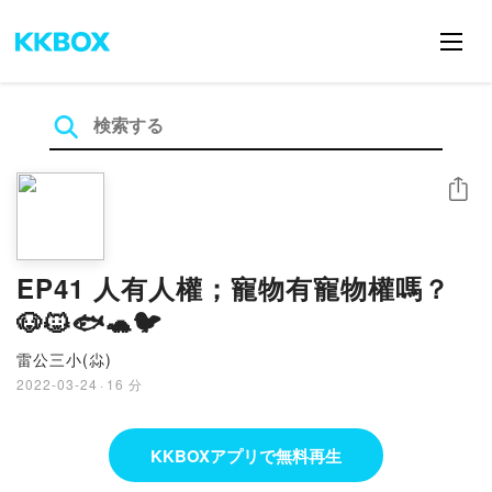
シェア
EP41 人有人權；寵物有寵物權嗎？
🐶🐱🐟🐢🐦
雷公三小(尛)
2022-03-24
·
16 分
KKBOXアプリで無料再生