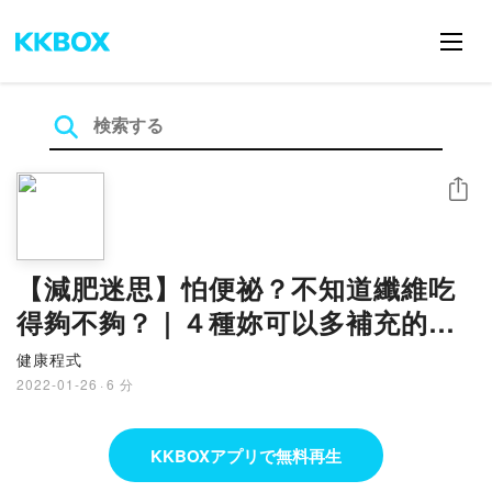
シェア
【減肥迷思】怕便祕？不知道纖維吃
得夠不夠？｜４種妳可以多補充的高
纖食材｜健康程式｜水滸 -EP28
健康程式
2022-01-26
·
6 分
KKBOXアプリで無料再生