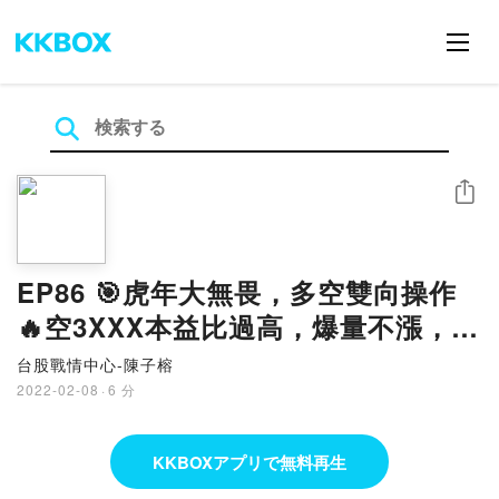
シェア
EP86 🎯虎年大無畏，多空雙向操作
🔥空3XXX本益比過高，爆量不漲，反
彈賣 🔥2/8 8XXX 面面俱到 現買現賺
台股戰情中心-陳子榕
9%後 2/9 2XXX再一次現買現賺漲停
2022-02-08
·
6 分
~YA! 🔥短空股VS 潛力黑馬股 貼圖
報名索取 _陳子榕分析師
KKBOXアプリで無料再生