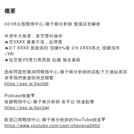
_2022_02_08
概要
02/08台股戰情中心-陳子榕分析師 盤後語音解析
🎯虎年大無畏，多空雙向操作
🔥空3XXX 爆量不漲，反彈賣
🔥2/7 8XXX 面面俱到 現賺9%後 2/8 2XXX再次 現賺漲停
~YA!
🔥短空股VS潛力黑馬股 貼圖 報名索取
📩有問題想要詢問戰情中心-陳子榕分析師的請點下方連結填寫
表單我們會盡快與您聯繫
https://pse.is/3qcfd6
Podcast收聽🔻
收聽戰情中心-陳子榕分析師 各平台 快速點擊
https://pse.is/3pn3wj
歡迎訂閱戰情中心-陳子榕分析師的YouTube頻道🔻
https://www.youtube.com/user/cheneva0952