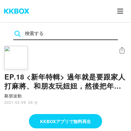
シェア
EP.18 <新年特輯> 過年就是要跟家人
打麻將、和朋友玩妞妞，然後把年終
獎金輸光光 ?! (唯~~~小賭怡情阿!!
鄰朋波動
ft. AMY
2021-02-09
·
56 分
KKBOXアプリで無料再生