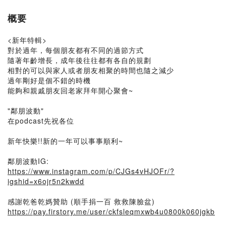
概要
<新年特輯>
對於過年，每個朋友都有不同的過節方式
隨著年齡增長，成年後往往都有各自的規劃
相對的可以與家人或者朋友相聚的時間也隨之減少
過年剛好是個不錯的時機
能夠和親戚朋友回老家拜年開心聚會~
"鄰朋波動"
在podcast先祝各位
新年快樂!!新的一年可以事事順利~
鄰朋波動IG:
https://www.instagram.com/p/CJGs4vHJOFr/?
igshid=x6ojr5n2kwdd
感謝乾爸乾媽贊助 (順手捐一百 救救陳臉盆)
https://pay.firstory.me/user/ckfsleqmxwb4u0800k060jgkb