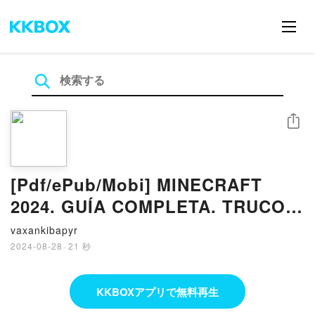
シェア
[Pdf/ePub/Mobi] MINECRAFT
2024. GUÍA COMPLETA. TRUCOS,
SECRETOS Y
vaxankibapyr
CONSTRUCCIONES. - JOSE
2024-08-28
·
21 秒
MARIA GOMEZ SALAMANCA
descargar ebook gratis
KKBOXアプリで無料再生