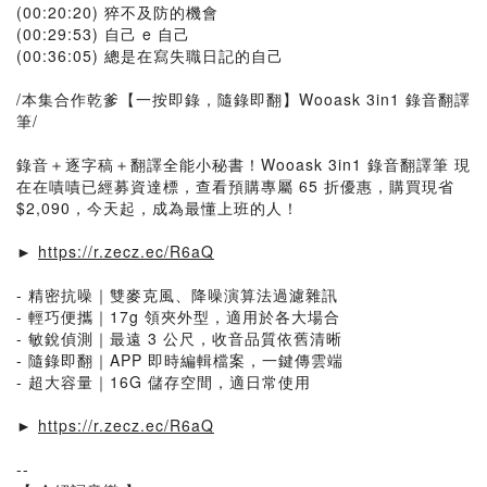
(00:20:20) 猝不及防的機會
(00:29:53) 自己 e 自己
(00:36:05) 總是在寫失職日記的自己
/本集合作乾爹【一按即錄，隨錄即翻】Wooask 3in1 錄音翻譯
筆/
錄音＋逐字稿＋翻譯全能小秘書！Wooask 3in1 錄音翻譯筆 現
在在嘖嘖已經募資達標，查看預購專屬 65 折優惠，購買現省
$2,090，今天起，成為最懂上班的人！
►
https://r.zecz.ec/R6aQ
- 精密抗噪｜雙麥克風、降噪演算法過濾雜訊
- 輕巧便攜｜17g 領夾外型，適用於各大場合
- 敏銳偵測｜最遠 3 公尺，收音品質依舊清晰
- 隨錄即翻｜APP 即時編輯檔案，一鍵傳雲端
- 超大容量｜16G 儲存空間，適日常使用
►
https://r.zecz.ec/R6aQ
--