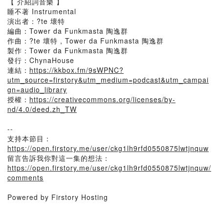
【 介紹詞音樂 】
睡不著 Instrumental
演出者：?te 壞特
編曲：Tower da Funkmasta 陶逸群
作曲：?te 壞特 , Tower da Funkmasta 陶逸群
製作：Tower da Funkmasta 陶逸群
發行：ChynaHouse
連結：
https://kkbox.fm/9sWPNC?
utm_source=firstory&utm_medium=podcast&utm_campai
gn=audio_library
授權：
https://creativecommons.org/licenses/by-
nd/4.0/deed.zh_TW
--
支持本節目：
https://open.firstory.me/user/ckg1lh9rfd0550875lwtjnquw
留言告訴我你對這一集的想法：
https://open.firstory.me/user/ckg1lh9rfd0550875lwtjnquw/
comments
Powered by Firstory Hosting