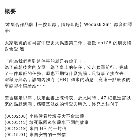
概要
/本集合作品牌【一按即錄，隨錄即翻】Wooask 3in1 錄音翻譯
筆/
大家敲碗的前司宮中密史大揭露第二彈，喜歡 ep128 的朋友絕
對會愛 🥰
「能為我們辦到這件事的就只有你了！」
為了前朝後宮的安寧，為了皇上的信任，安吉負重前行，完成
了一件艱鉅的任務。原也不期待什麼賞賜，只待事了拂衣去、
深藏身與名，誰知內務府（HR）傳來的消息，竟連一點最後的
寧靜都不留給她⋯⋯！
安吉痛定思痛，決定血書上陳情表。於此同時，47 細數進宮以
來的點點滴滴，感嘆眾姐妹的情愛與時光，終究是錯付了⋯⋯
(00:02:08) 小時候看垃圾長大不會談薪
(00:05:13) 敢死隊回來後薪水下調的故事
(00:12:19) 來自 HR 的一封信
(00:15:01) 來自安吉的一封信