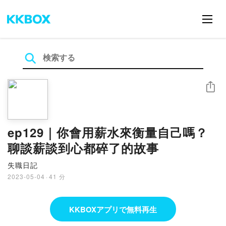
シェア
ep129｜你會用薪水來衡量自己嗎？
聊談薪談到心都碎了的故事
失職日記
2023-05-04
·
41 分
KKBOXアプリで無料再生