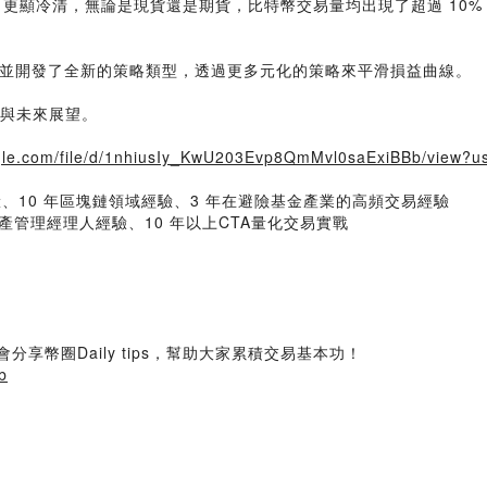
上月更顯冷清，無論是現貨還是期貨，比特幣交易量均出現了超過 10%
並開發了全新的策略類型，透過更多元化的策略來平滑損益曲線。
況與未來展望。
ogle.com/file/d/1nhiusIy_KwU203Evp8QmMvl0saExiBBb/view?us
開發經驗、10 年區塊鏈領域經驗、3 年在避險基金產業的高頻交易經驗
海外資產管理經理人經驗、10 年以上CTA量化交易實戰
會分享幣圈Daily tips，幫助大家累積交易基本功！
b