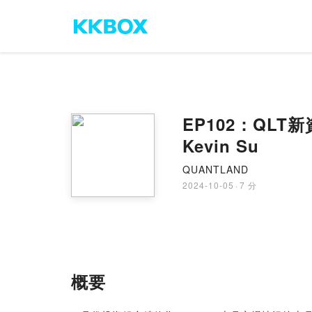
EP102：QLT新
Kevin Su
QUANTLAND
2024-10-05
·
7 分
概要