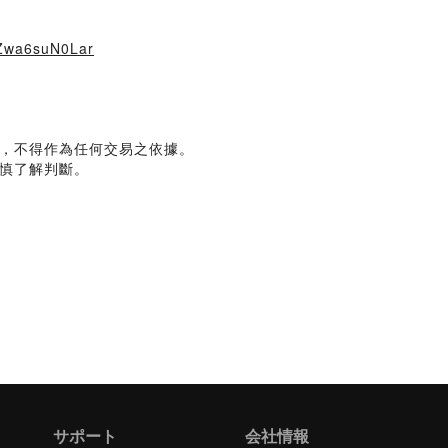
PZwa6suN0Lar
，不得作為任何交易之依據。
慎了解判斷。
サポート
会社情報