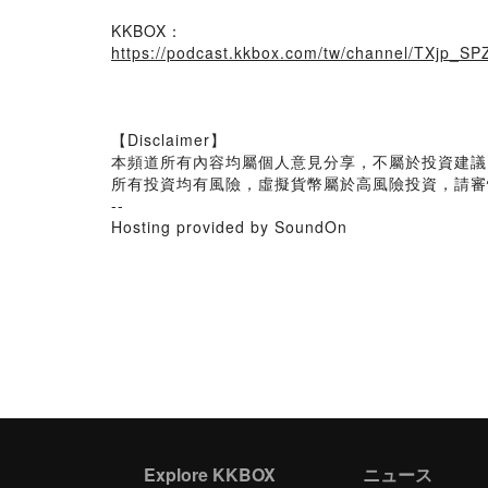
KKBOX：
https://podcast.kkbox.com/tw/channel/TXjp_S
【Disclaimer】
本頻道所有內容均屬個人意見分享，不屬於投資建議
所有投資均有風險，虛擬貨幣屬於高風險投資，請審
--
Hosting provided by SoundOn
Explore KKBOX
ニュース