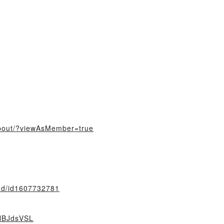
about/?viewAsMember=true
and/id1607732781
VlBJdsVSL