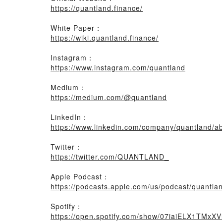
https://quantland.finance/
White Paper：
https://wiki.quantland.finance/
Instagram：
https://www.instagram.com/quantland
Medium：
https://medium.com/@quantland
LinkedIn：
https://www.linkedin.com/company/quantland/
Twitter：
https://twitter.com/QUANTLAND_
Apple Podcast：
https://podcasts.apple.com/us/podcast/quantl
Spotify：
https://open.spotify.com/show/07iaiELX1TMxX