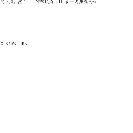
 的下滑。然而，比特幣現貨 ETF 仍呈現淨流入狀
p=drive_link