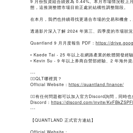
9 月份投資組合績效為 0.44%。本月市場情況較
態，這推測整體市場目前正處於結構性調整階段。
在本月，我們也持續尋找更適合市場的交易和機會，
透過影片深入了解 2024 年第三、四季度的市場狀
Quantland 9 月月度報告 PDF：
https://drive.go
• Kaede Tai - 25 年以上在網路產業的軟體
• Kevin Su - 9 年以上券商自營部經驗、2 年
---
👉🏻QLT哪裡買？
Official Website：
https://quantland.finance/
👉🏻有任何問題都可以加入官方Discord詢問，同時也
Discord：
https://discord.com/invite/KvFBkZSPF
---
【QUANTLAND 正式官方連結】
Official Website：