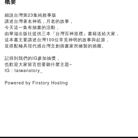
概要
細說台灣第23集純敘事版
講述台灣著名神祇，月老的故事，
今天這一集有抽書的活動，
由華滋出版社提供三本『台灣百神巡禮』書籍送給大家，
這本書主要講述台灣100位常見神明的故事與起源，
並搭配極具現代感台灣文創插畫家所繪製的插圖。
記得到我們的IG參加抽獎，
也歡迎大家留言想要聽什麼主題~
IG : taiwanstory_
Powered by Firstory Hosting