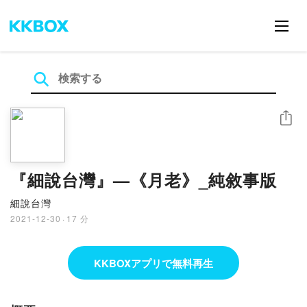
シェア
『細說台灣』—《月老》_純敘事版
細說台灣
2021-12-30
·
17 分
KKBOXアプリで無料再生