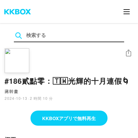
シェア
#186貳點零：🇹🇼光輝的十月連假🌀
蔣幹畫
2024-10-13
·
2 時間 10 分
KKBOXアプリで無料再生