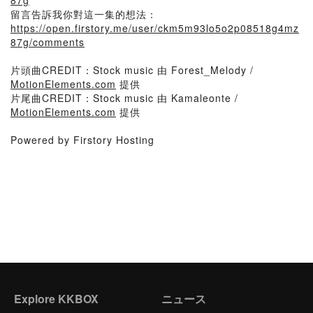
87g
留言告訴我你對這一集的想法：
https://open.firstory.me/user/ckm5m93lo5o2p08518g4mz
87g/comments
片頭曲CREDIT：Stock music 由 Forest_Melody /
MotionElements.com
提供
片尾曲CREDIT：Stock music 由 Kamaleonte /
MotionElements.com
提供
Powered by Firstory Hosting
Explore KKBOX
ニュース