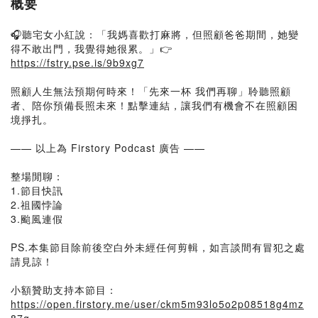
概要
🎧聽宅女小紅說：「我媽喜歡打麻將，但照顧爸爸期間，她變
得不敢出門，我覺得她很累。」👉
https://fstry.pse.is/9b9xg7
照顧人生無法預期何時來！「先來一杯 我們再聊」聆聽照顧
者、陪你預備長照未來！點擊連結，讓我們有機會不在照顧困
境掙扎。
—— 以上為 Firstory Podcast 廣告 ——
整場閒聊：
1.節目快訊
2.祖國悖論
3.颱風連假
PS.本集節目除前後空白外未經任何剪輯，如言談間有冒犯之處
請見諒！
小額贊助支持本節目：
https://open.firstory.me/user/ckm5m93lo5o2p08518g4mz