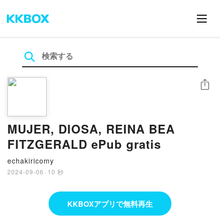
シェア
MUJER, DIOSA, REINA BEA
FITZGERALD ePub gratis
echakiricomy
2024-09-06
·
10 秒
KKBOXアプリで無料再生