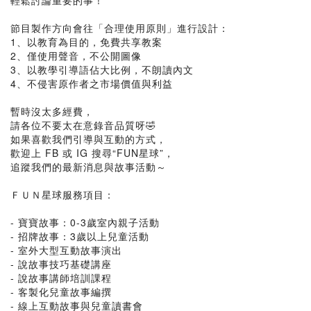
輕鬆討論重要的事！
節目製作方向會往「合理使用原則」進行設計：
1、以教育為目的，免費共享教案
2、僅使用聲音，不公開圖像
3、以教學引導語佔大比例，不朗讀內文
4、不侵害原作者之市場價值與利益
暫時沒太多經費，
請各位不要太在意錄音品質呀🤣
如果喜歡我們引導與互動的方式，
歡迎上 FB 或 IG 搜尋“FUN星球”，
追蹤我們的最新消息與故事活動～
ＦＵＮ星球服務項目：
- 寶寶故事：0-3歲室內親子活動
- 招牌故事：3歲以上兒童活動
- 室外大型互動故事演出
- 說故事技巧基礎講座
- 說故事講師培訓課程
- 客製化兒童故事編撰
- 線上互動故事與兒童讀書會