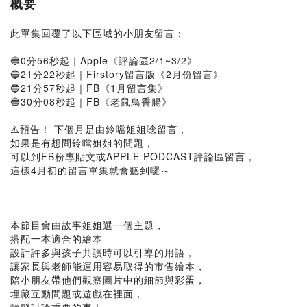
概要
此單集回覆了以下區域的小朋友留言：
🔵0分56秒起｜Apple《評論區2/1~3/2》
🔵21分22秒起｜Firstory留言版《2月份留言》
🔵21分57秒起｜FB《1月留言集》
🔵30分08秒起｜FB《老鼠鳥香腸》
⚠️預告！ 下個月是由鈴噹姐姐唸留言，
如果是有想問鈴噹姐姐的問題，
可以到FB粉專貼文或APPLE PODCAST評論區留言，
這樣4月初的留言單集就會聽到囉～
—
本節目會由故事姐姐選一個主題，
搭配一本適合的繪本
設計許多與孩子共讀時可以引導的用語，
讓家長與老師能運用容易取得的市售繪本，
陪小朋友帶他們觀察圖片中的細節與彩蛋，
埋藏互動問題或遊戲在裡面，