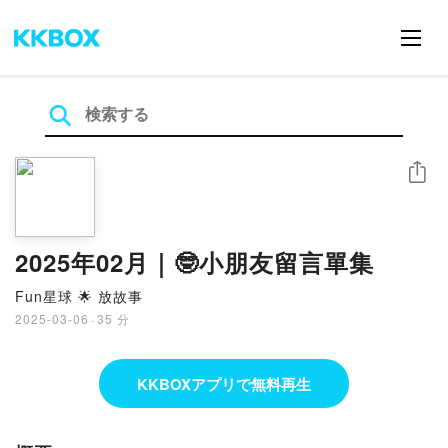
シェア
2025年02月｜🤓小朋友留言單集
Fun星球 🌟 放故事
2025-03-06
·
35 分
KKBOXアプリで無料再生