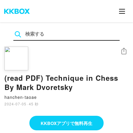
シェア
(read PDF) Technique in Chess
By Mark Dvoretsky
hanchen-taoae
2024-07-05
·
45 秒
KKBOXアプリで無料再生