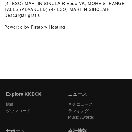
(4º ESO) MARTIN SINCLAIR Epub VK, MORE STRANGE
TALES (ADVANCED) (4º ESO) MARTIN SINCLAIR
Descargar gratis
Powered by Firstory Hosting
Explore KKBOX
ニュース
機能
音楽ニュース
ダウンロード
ランキング
Music Awards
サポート
会社情報