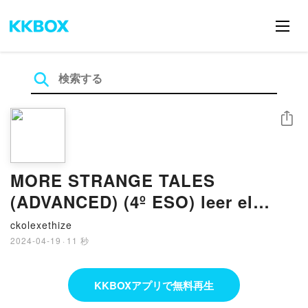
シェア
MORE STRANGE TALES
(ADVANCED) (4º ESO) leer el
libro
ckolexethize
2024-04-19
·
11 秒
KKBOXアプリで無料再生