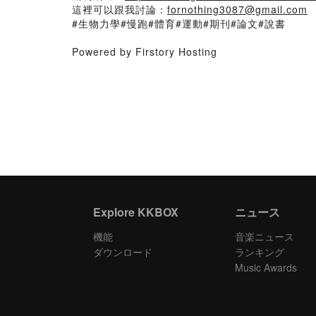
這裡可以跟我討論：
fornothing3087@gmail.com
#生物力學#慢跑#體育#運動#期刊#論文#說書
Powered by Firstory Hosting
Explore KKBOX
ニュース
機能
音楽ニュース
ダウンロード
ランキング
Music Awards