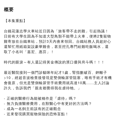
概要
【本集重點】
台鐵花蓮志學火車站近日因為「旅客帶不走的雞」引起熱議！
日前有大學生因為不知道大型鳥類不能帶上火車，便將2隻寵物
雞寄放在台鐵車站，預計3天內會來領回。台鐵站務人員超好心
還幫忙用紙箱架設豪華雞舍，甚至挖孔專門給雞吃飯喝水，還
取了小名叫「嘉宏、惠芬」！
時代的眼淚～有人還記得黃金傳說的濱口優與戽斗嗎！！！
最近醫院接到一個門診貓咪年紀才1歲，腎指數破百、鉀離子
>10，經超音波檢查後發現是雙側輸尿管阻塞，唯有手術才有機
會復原，但光是雙側輸尿管手術費用就高達10萬......主人討論
許久，告訴我們「親友都覺得我在虐待牠。」
- 正確的醫療行為能被稱作是『虐待』嗎？
- 無力負擔醫療費用，在獸醫心中有更好的方法嗎？
- 成為一名飼主前該有的正確觀念
- 近來發現購買寵物保險的恐怖盲點！