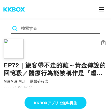
シェア
EP72｜旅客帶不走的雞～黃金傳說的
回憶殺／醫療行為能被稱作是『虐
待』嗎？
MurMur VET｜獸醫碎碎念
2022-01-27
·
47 分
KKBOXアプリで無料再生