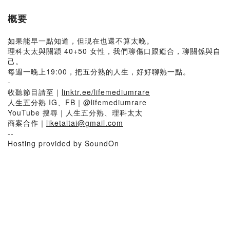
概要
如果能早一點知道，但現在也還不算太晚。
理科太太與關穎 40+50 女性，我們聊傷口跟癒合，聊關係與自
己。
每週一晚上19:00，把五分熟的人生，好好聊熟一點。
-
收聽節目請至｜
linktr.ee/lifemediumrare
人生五分熟 IG、FB｜@lifemediumrare
YouTube 搜尋｜人生五分熟、理科太太
商案合作｜
liketaitai@gmail.com
--
Hosting provided by SoundOn