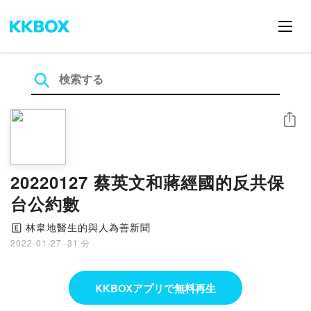
シェア
20220127 蔡英文和蔣經國的反共保
台公約數
林韋地醫生的與人為善新聞
🄴
2022-01-27
·
31 分
KKBOXアプリで無料再生