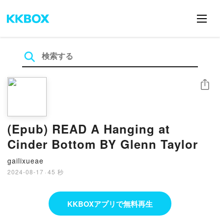
シェア
(Epub) READ A Hanging at
Cinder Bottom BY Glenn Taylor
gailixueae
2024-08-17
·
45 秒
KKBOXアプリで無料再生