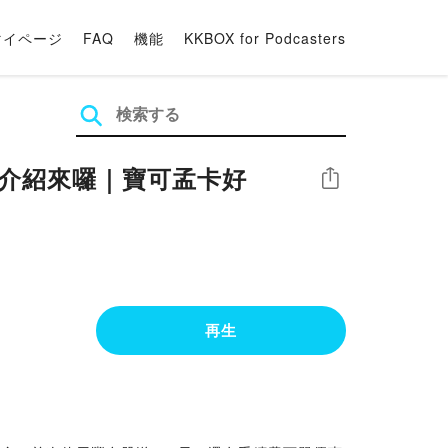
マイページ
FAQ
機能
KKBOX for Podcasters
康介紹來囉｜寶可孟卡好
シェア
再生