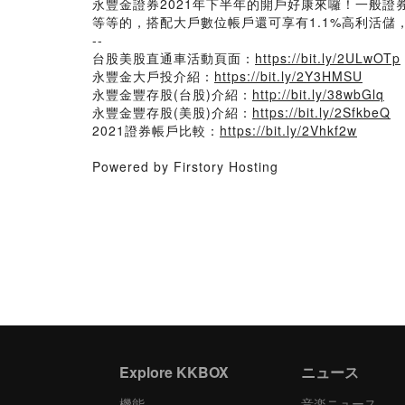
永豐金證券2021年下半年的開戶好康來囉！一般證
等等的，搭配大戶數位帳戶還可享有1.1%高利活
--
台股美股直通車活動頁面：
https://bit.ly/2ULwOTp
永豐金大戶投介紹：
https://bit.ly/2Y3HMSU
永豐金豐存股(台股)介紹：
http://bit.ly/38wbGlq
永豐金豐存股(美股)介紹：
https://bit.ly/2SfkbeQ
2021證券帳戶比較：
https://bit.ly/2Vhkf2w
Powered by Firstory Hosting
Explore KKBOX
ニュース
機能
音楽ニュース