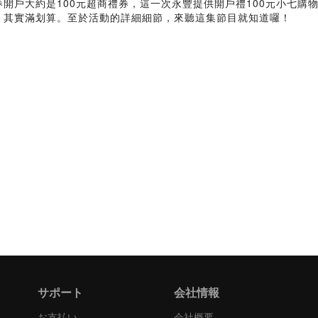
券開戶大約是100元超商禮券，這一次永豐提供開戶禮100元小七購
儲，其實滿划算。至於活動的詳細細節，來聽這集節目就知道囉！
サポート
会社情報
お支払い
会社概要