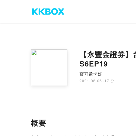
【永豐金證券】
S6EP19
寶可孟卡好
2021-08-06
·
17 分
概要