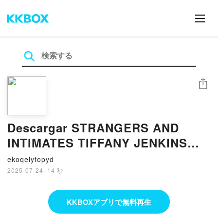
シェア
Descargar STRANGERS AND
INTIMATES TIFFANY JENKINS
Gratis - EPUB, PDF y MOBI
ekoqelytopyd
2025-07-24
·
14 秒
KKBOXアプリで無料再生