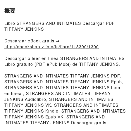
概要
Libro STRANGERS AND INTIMATES Descargar PDF -
TIFFANY JENKINS
Descargar eBook gratis ➡
http://ebooksharez.info/fs/libro/118390/1300
Descargar o leer en línea STRANGERS AND INTIMATES
Libro gratuito (PDF ePub Mobi) de TIFFANY JENKINS.
STRANGERS AND INTIMATES TIFFANY JENKINS PDF,
STRANGERS AND INTIMATES TIFFANY JENKINS Epub,
STRANGERS AND INTIMATES TIFFANY JENKINS Leer
en línea , STRANGERS AND INTIMATES TIFFANY
JENKINS Audiolibro, STRANGERS AND INTIMATES
TIFFANY JENKINS VK, STRANGERS AND INTIMATES
TIFFANY JENKINS Kindle, STRANGERS AND INTIMATES
TIFFANY JENKINS Epub VK, STRANGERS AND
INTIMATES TIFFANY JENKINS Descargar gratis