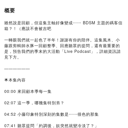
概要
雖然說是回顧，但這集主軸好像變成⋯⋯ BDSM 主題的碼客信
箱？！（應該不會被吉吧
一轉眼我們就一起色了半年！謝謝有你的陪伴。這集風木、小
藤跟剪輯師水豚一回顧整季、回應聽眾的提問，還有最重要的
是，預告我們的季末的大活動「Live Podcast」，詳細資訊請
見下方。
——————
🌟本集內容
00:00 來回顧本季每一集
02:07 這一季，哪幾集特別夯？
04:52 小藤印象特別深刻的集數是⋯⋯很色的那集
07:41 聽眾提問「約調後，奴突然就變冷淡了？」