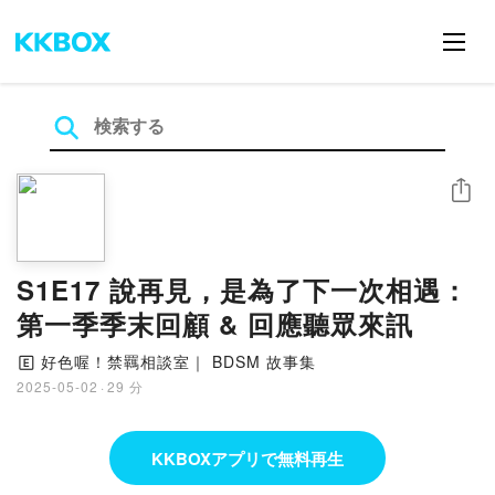
シェア
S1E17 說再見，是為了下一次相遇：
第一季季末回顧 & 回應聽眾來訊
好色喔！禁羈相談室｜ BDSM 故事集
🄴
2025-05-02
·
29 分
KKBOXアプリで無料再生