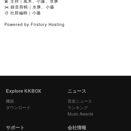
🎤 主持｜風木、小藤、水豚
✂️ 錄音剪輯｜水豚、小藤
🎨 社群編輯｜小藤
Powered by Firstory Hosting
Explore KKBOX
ニュース
機能
音楽ニュース
ダウンロード
ランキング
Music Awards
サポート
会社情報