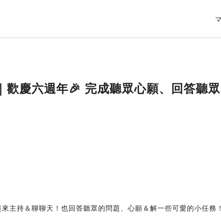
目｜歡慶六週年🎉 完成聽眾心願、回答聽眾
Wing 一起來主持＆聊聊天！也回答聽眾的問題、心願＆解一些可愛的