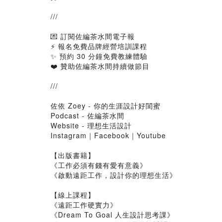
///
💌 訂閱佐編茶水間電子報
⚡ 報名免費品牌經營培訓課程
✨ 預約 30 分鐘免費教練體驗
❤️ 贊助佐編茶水間持續做節目
///
佐依 Zoey - 你的生涯設計好閨蜜
Podcast - 佐編茶水間
Website - 理想生活設計
Instagram｜Facebook｜Youtube
【出版書籍】
《工作必須有錢有愛有意義》
《啟動遠距工作，設計你的理想生活》
【線上課程】
《遠距工作硬實力》
《Dream To Goal 人生設計思考課》