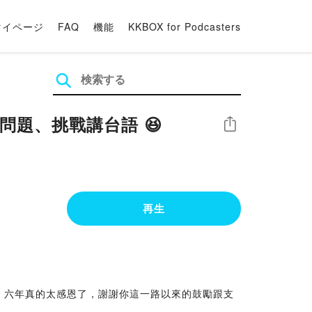
マイページ
FAQ
機能
KKBOX for Podcasters
問題、挑戰講台語 😆
シェア
再生
小任務！六年真的太感恩了，謝謝你這一路以來的鼓勵跟支