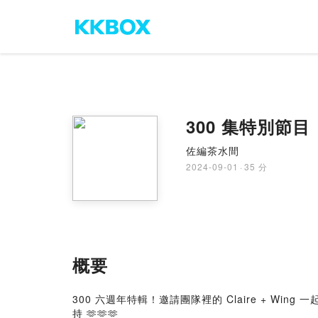
300 集特別節
佐編茶水間
2024-09-01
·
35 分
概要
300 六週年特輯！邀請團隊裡的 Claire + 
持 🫶🫶🫶