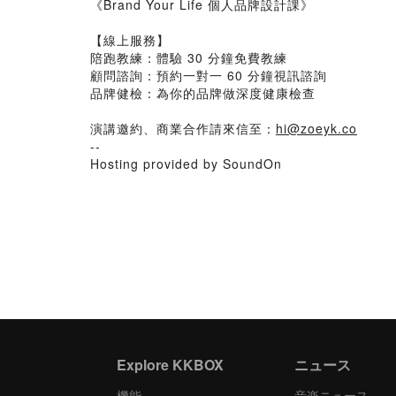
《Brand Your Life 個人品牌設計課》
【線上服務】
陪跑教練：體驗 30 分鐘免費教練
顧問諮詢：預約一對一 60 分鐘視訊諮詢
品牌健檢：為你的品牌做深度健康檢查
演講邀約、商業合作請來信至：
hi@zoeyk.co
--
Hosting provided by SoundOn
Explore KKBOX
ニュース
機能
音楽ニュース