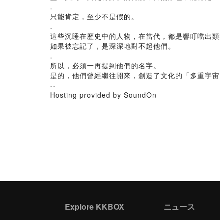
.
只能肯定，至少不是假的。
.
這些沉睡在歷史中的人物，在當代，都是響叮噹出類
如果被忘記了，是深深地對不起他們。
.
所以，必須一再提到他們的名字。
是的，他們曾經繼往開來，創造了文化的「多重宇宙
--
Hosting provided by SoundOn
Explore KKBOX
ニュース