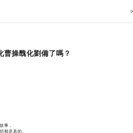
化曹操醜化劉備了嗎？
故事，
切都是真的。