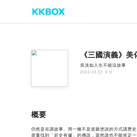
《三國演義》美
吳淡如人生不能沒故事
2023-03-22
·
9 分
概要
仍然是在講故事。用一種不是道聽塗說的方式講歷史
盡量找到「於史有據」的傳說，當然誰也不能肯定一