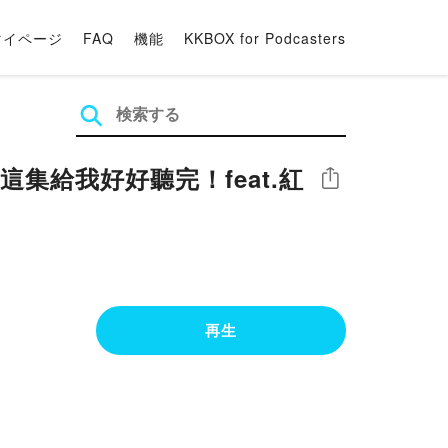
マイページ
FAQ
機能
KKBOX for Podcasters
集給我好好聽完！feat.紅
シェア
再生