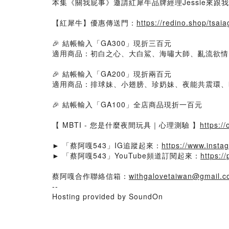
本集《關我屁事》邀請紅犀牛品牌經理Jessie來
【紅犀牛】優惠傳送門：
https://redino.shop/tsai
🎉 結帳輸入「GA300」現折三百元
適用商品：初白之心、大白鯊、海嘯大師、亂流欲情、
🎉 結帳輸入「GA200」現折兩百元
適用商品：排球妹、小翅膀、珍奶妹、夜能共震環、
🎉 結帳輸入「GA100」全店商品現折一百元
【 MBTI - 您是什麼夜間玩具｜心理測驗 】
https:/
► 「蔡阿嘎543」IG追蹤起來：
https://www.inst
► 「蔡阿嘎543」YouTube頻道訂閱起來：
https:/
蔡阿嘎合作聯絡信箱：
withgalovetaiwan@gmail.
--
Hosting provided by SoundOn