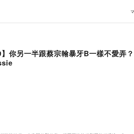
09】你另一半跟蔡宗翰暴牙B一樣不愛弄？這
sie