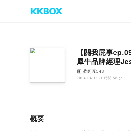
【關我屁事ep.
犀牛品牌經理Jes
蔡阿嘎543
🄴
2024-04-11
·
1 時間 58 分
概要