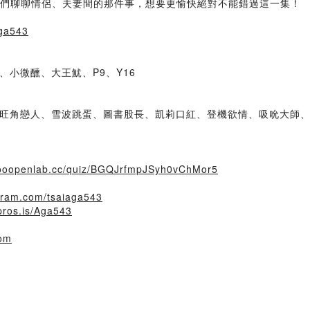
跟我們聊聊情侶、夫妻間的那件事，想要更愉快絕對不能錯過這一集！
aga543
小微醺、大王魷、P9、Y16
旺角戀人、雪波跳蛋、圖書股長、凱莉口紅、登機欲情、吸吮大師
/ooopenlab.cc/quiz/BGQJrfmpJSyh0vChMor5
agram.com/tsaiaga543
/pros.is/Aga543
com