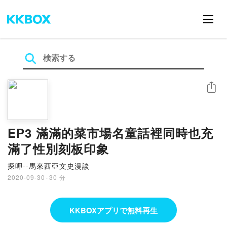
シェア
EP3 滿滿的菜市場名童話裡同時也充
滿了性別刻板印象
探呷--馬來西亞文史漫談
2020-09-30
·
30 分
KKBOXアプリで無料再生