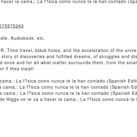
hacer la cama,: La f?sica como nunca te la han contado (Span
6075575243
dle, Audiobook, etc.
Time travel, black holes, and the acceleration of the unive
ng story of discoveries and fulfilled dreams, of struggles and 
 once and for all what matter surrounds them, from the smalles
 if they insist!
 cama,: La f?sica como nunca te la han contado (Spanish Edit
a cama,: La f?sica como nunca te la han contado (Spanish Edi
a cama,: La f?sica como nunca te la han contado (Spanish Ed
 Higgs no te va a hacer la cama,: La f?sica como nunca te l