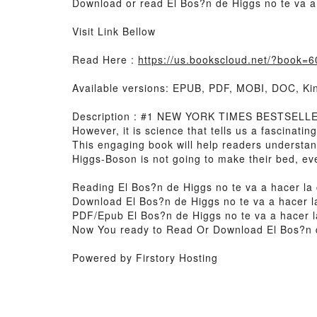
Download or read El Bos?n de Higgs no te va a 
Visit Link Bellow
Read Here :
https://us.bookscloud.net/?book=
Available versions: EPUB, PDF, MOBI, DOC, Kin
Description : #1 NEW YORK TIMES BESTSELLER, 
However, it is science that tells us a fascinati
This engaging book will help readers understand
Higgs-Boson is not going to make their bed, even
Reading El Bos?n de Higgs no te va a hacer la
Download El Bos?n de Higgs no te va a hacer l
PDF/Epub El Bos?n de Higgs no te va a hacer l
Now You ready to Read Or Download El Bos?n de
Powered by Firstory Hosting