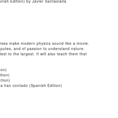
ish Edition) by Javier Santaolalla
rses make modern physics sound like a movie.
disputes, and of passion to understand nature.
t to the largest. It will also teach them that
ion)
tion)
ition)
a han contado (Spanish Edition)