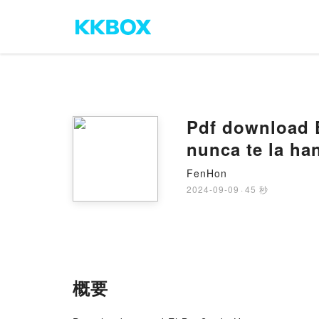
Pdf download E
nunca te la ha
FenHon
2024-09-09
·
45 秒
概要