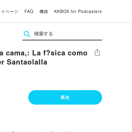
マイページ
FAQ
機能
KKBOX for Podcasters
la cama,: La f?sica como
シェア
r Santaolalla
再生